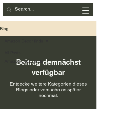
Blog
Amazon Decor finds
All Posts
Beitrag demnächst
Amazon Decor finds
verfügbar
Entdecke weitere Kategorien dieses
Blogs oder versuche es später
nochmal.